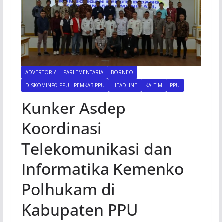
ADVERTORIAL - PARLEMENTARIA
BORNEO
DISKOMINFO PPU - PEMKAB PPU
HEADLINE
KALTIM
PPU
Kunker Asdep
Koordinasi
Telekomunikasi dan
Informatika Kemenko
Polhukam di
Kabupaten PPU