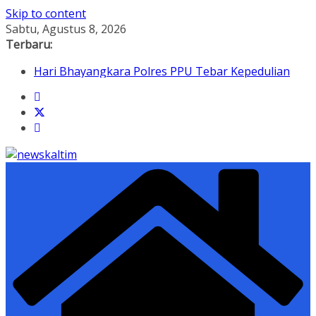
Skip to content
Sabtu, Agustus 8, 2026
Terbaru:
Hari Bhayangkara Polres PPU Tebar Kepedulian
Lewat Program Bedah Rumah Warga Waru
Mahasiswa PPU Terima Bantuan Pendidikan dari
Pertamina Patra Niaga di Akamigas Cepu
Otorita IKN Tutup 4 Tenant di KIPP Karena Jual Air
Mineral Diatas Harga Pasar
Dampingi Gubernur Kaltim, Bupati PPU Dukung
Pengembangan Kelapa Genjah sebagai Komoditas
Unggulan Daerah
Sembunyi Sabu di Bola Lampu, Polres PPU Ringkus
Pria Warga Girimukti di Waru