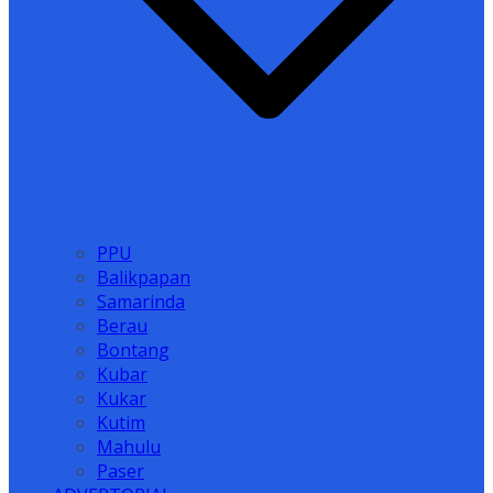
PPU
Balikpapan
Samarinda
Berau
Bontang
Kubar
Kukar
Kutim
Mahulu
Paser