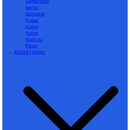
Samarinda
Berau
Bontang
Kubar
Kukar
Kutim
Mahulu
Paser
ADVERTORIAL