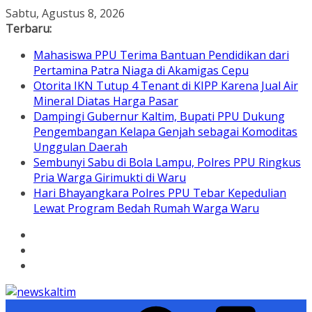
Skip
Sabtu, Agustus 8, 2026
to
Terbaru:
content
Mahasiswa PPU Terima Bantuan Pendidikan dari
Pertamina Patra Niaga di Akamigas Cepu
Otorita IKN Tutup 4 Tenant di KIPP Karena Jual Air
Mineral Diatas Harga Pasar
Dampingi Gubernur Kaltim, Bupati PPU Dukung
Pengembangan Kelapa Genjah sebagai Komoditas
Unggulan Daerah
Sembunyi Sabu di Bola Lampu, Polres PPU Ringkus
Pria Warga Girimukti di Waru
Hari Bhayangkara Polres PPU Tebar Kepedulian
Lewat Program Bedah Rumah Warga Waru