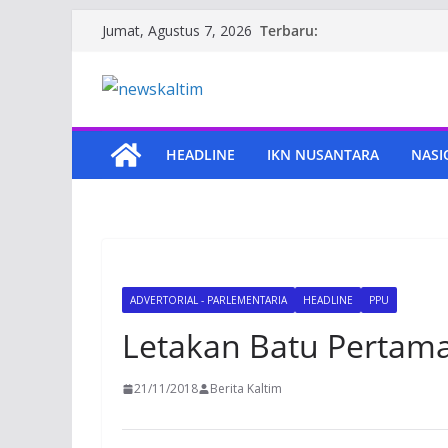
Skip
Terbaru:
Jumat, Agustus 7, 2026
to
content
HEADLINE
IKN NUSANTARA
NASI
ADVERTORIAL - PARLEMENTARIA
HEADLINE
PPU
Letakan Batu Pertama
21/11/2018
Berita Kaltim