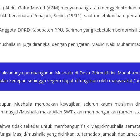
PU) Abdul Gafur Mas’ud (AGM) menyumbang atau menggelontorkan b
imukti Kecamatan Penajam, Senin, (19/11) saat meletakan batu pert
Anggota DPRD Kabupaten PPU, Sariman yang kebetulan berdomisili d
shalla ini juga dirangkai dengan peringatan Maulid Nabi Muhammad
terlaksananya pembangunan Mushalla di Desa Girimukti ini. Mudah-
bulan kedepan sehingga segera dapat difungsikan oleh masyarakat,
aupun Mushalla merupakan kewajiban seluruh kaum muslimin dim
asjid /Mushalla maka Allah SWT akan membangunkan rumah istana 
ahwa tidak sekedar untuk membangun fisik Masjid/mushalla semata.
i Masjid/mushalla yang didirikan itu terhadap jamaah dan umat di