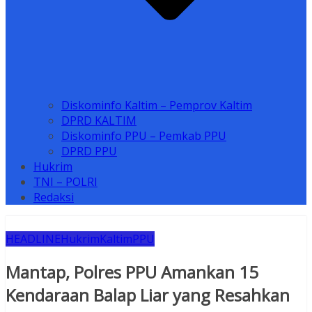
Diskominfo Kaltim – Pemprov Kaltim
DPRD KALTIM
Diskominfo PPU – Pemkab PPU
DPRD PPU
Hukrim
TNI – POLRI
Redaksi
HEADLINE
Hukrim
Kaltim
PPU
Mantap, Polres PPU Amankan 15
Kendaraan Balap Liar yang Resahkan