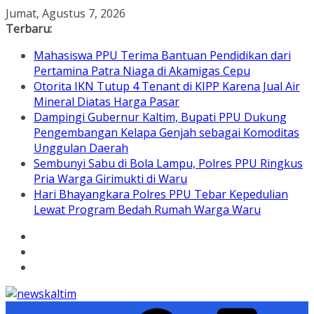
Skip
Jumat, Agustus 7, 2026
to
Terbaru:
content
Mahasiswa PPU Terima Bantuan Pendidikan dari
Pertamina Patra Niaga di Akamigas Cepu
Otorita IKN Tutup 4 Tenant di KIPP Karena Jual Air
Mineral Diatas Harga Pasar
Dampingi Gubernur Kaltim, Bupati PPU Dukung
Pengembangan Kelapa Genjah sebagai Komoditas
Unggulan Daerah
Sembunyi Sabu di Bola Lampu, Polres PPU Ringkus
Pria Warga Girimukti di Waru
Hari Bhayangkara Polres PPU Tebar Kepedulian
Lewat Program Bedah Rumah Warga Waru