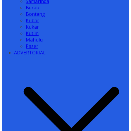
Samarinda
Berau
Bontang
Kubar
Kukar
Kutim
Mahulu
Paser
ADVERTORIAL