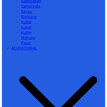
Balikpapan
Samarinda
Berau
Bontang
Kubar
Kukar
Kutim
Mahulu
Paser
ADVERTORIAL