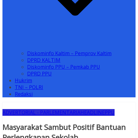
Diskominfo Kaltim – Pemprov Kaltim
DPRD KALTIM
Diskominfo PPU – Pemkab PPU
DPRD PPU
Hukrim
TNI – POLRI
Redaksi
ADVERTORIAL - PARLEMENTARIA
HEADLINE
PPU
Masyarakat Sambut Positif Bantuan
Perlengkapan Sekolah