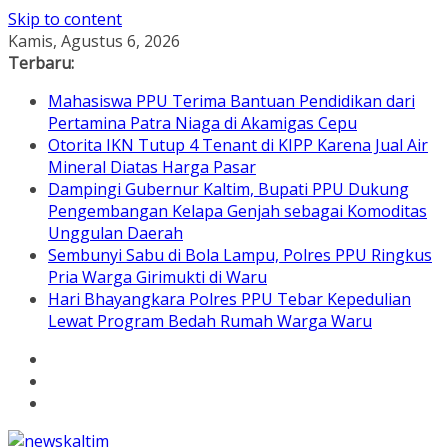
Skip to content
Kamis, Agustus 6, 2026
Terbaru:
Mahasiswa PPU Terima Bantuan Pendidikan dari
Pertamina Patra Niaga di Akamigas Cepu
Otorita IKN Tutup 4 Tenant di KIPP Karena Jual Air
Mineral Diatas Harga Pasar
Dampingi Gubernur Kaltim, Bupati PPU Dukung
Pengembangan Kelapa Genjah sebagai Komoditas
Unggulan Daerah
Sembunyi Sabu di Bola Lampu, Polres PPU Ringkus
Pria Warga Girimukti di Waru
Hari Bhayangkara Polres PPU Tebar Kepedulian
Lewat Program Bedah Rumah Warga Waru