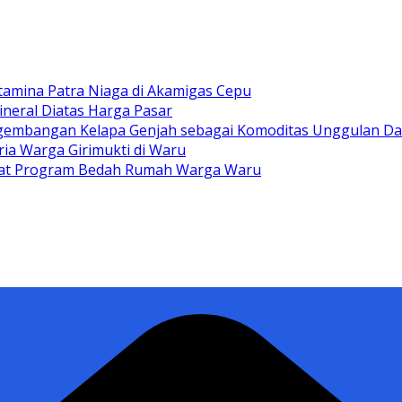
tamina Patra Niaga di Akamigas Cepu
ineral Diatas Harga Pasar
gembangan Kelapa Genjah sebagai Komoditas Unggulan D
ia Warga Girimukti di Waru
ewat Program Bedah Rumah Warga Waru