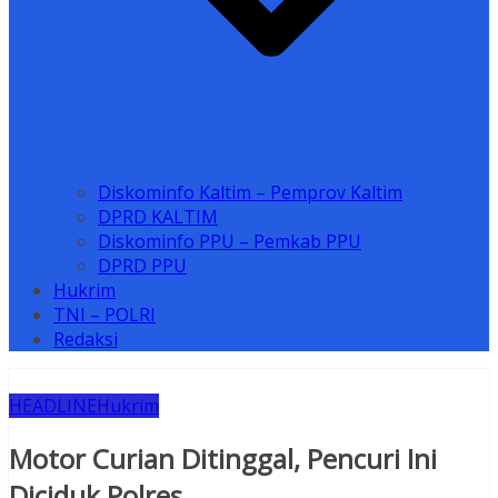
Diskominfo Kaltim – Pemprov Kaltim
DPRD KALTIM
Diskominfo PPU – Pemkab PPU
DPRD PPU
Hukrim
TNI – POLRI
Redaksi
HEADLINE
Hukrim
Motor Curian Ditinggal, Pencuri Ini
Diciduk Polres