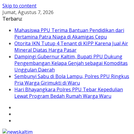
Skip to content
Jumat, Agustus 7, 2026
Terbaru:
Mahasiswa PPU Terima Bantuan Pendidikan dari
Pertamina Patra Niaga di Akamigas Cepu
Otorita IKN Tutup 4 Tenant di KIPP Karena Jual Air
Mineral Diatas Harga Pasar
Dampingi Gubernur Kaltim, Bupati PPU Dukung
Pengembangan Kelapa Genjah sebagai Komoditas
Unggulan Daerah
Sembunyi Sabu di Bola Lampu, Polres PPU Ringkus
Pria Warga Girimukti di Waru
Hari Bhayangkara Polres PPU Tebar Kepedulian
Lewat Program Bedah Rumah Warga Waru