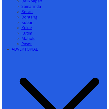
Balikpapan
Samarinda
Berau
Bontang
Kubar
Kukar
Kutim
Mahulu
Paser
ADVERTORIAL