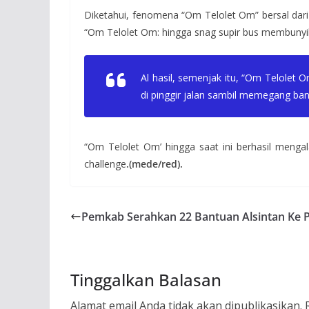
Diketahui, fenomena “Om Telolet Om” bersal dari
“Om Telolet Om: hingga snag supir bus membunyi
Al hasil, semenjak itu, “Om Telolet 
di pinggir jalan sambil memegang ban
“Om Telolet Om’ hingga saat ini berhasil meng
challenge
.(mede/red).
Pemkab Serahkan 22 Bantuan Alsintan Ke 
Tinggalkan Balasan
Alamat email Anda tidak akan dipublikasikan.