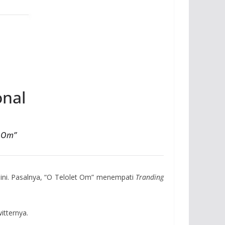
onal
t Om”
ini. Pasalnya, “O Telolet Om” menempati
Tranding
itternya.