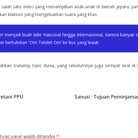
 salah satu video yang menampilkan anak-anak di daerah Jepara, yan
kan klakson yang mengeluarkan suara yang khas.
Om’ menjadi buah bibir Naisonal hingga Internasional, karena banya
er bertuliskan “Om Telolet Om’ ke bus yang lewat.
alahkan
tranding topic
dunia, yang sebelumnya juga sempat viral di 
Petani PPU
Sanusi : Tujuan Peminjama
Ruas yang wajib ditandai
*