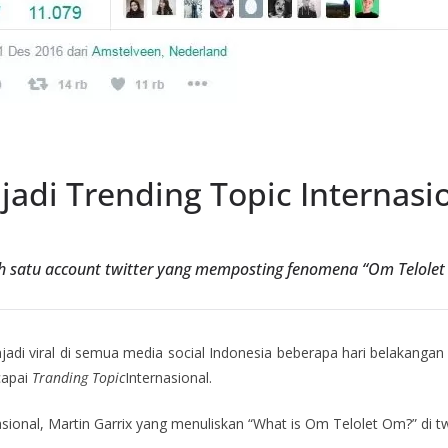
adi Trending Topic Internasi
h satu account twitter yang memposting fenomena “Om Telole
i viral di semua media social Indonesia beberapa hari belakangan 
capai
Tranding Topic
Internasional.
nasional, Martin Garrix yang menuliskan “What is Om Telolet Om?” di tw