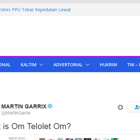
Polres PPU Tebar Kepedulian Lewat
umah Warga Waru
ima Bantuan Pendidikan dari Pertamina
migas Cepu
 Tenant di KIPP Karena Jual Air Mineral
 Kaltim, Bupati PPU Dukung
apa Genjah sebagai Komoditas Unggulan
ONAL
KALTIM
ADVERTORIAL
HUKRIM
TNI –
ola Lampu, Polres PPU Ringkus Pria
 Waru