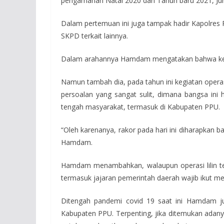
pengamanan Natal 2020 dan Tahun baru 2021, Juma
Dalam pertemuan ini juga tampak hadir Kapolres
SKPD terkait lainnya.
Dalam arahannya Hamdam mengatakan bahwa kegiata
Namun tambah dia, pada tahun ini kegiatan opera
persoalan yang sangat sulit, dimana bangsa in
tengah masyarakat, termasuk di Kabupaten PPU.
“Oleh karenanya, rakor pada hari ini diharapkan b
Hamdam.
Hamdam menambahkan, walaupun operasi lilin te
termasuk jajaran pemerintah daerah wajib ikut 
Ditengah pandemi covid 19 saat ini Hamdam j
Kabupaten PPU. Terpenting, jika ditemukan adanya