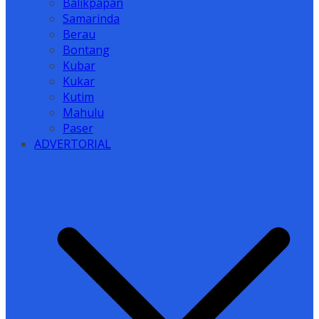
Balikpapan
Samarinda
Berau
Bontang
Kubar
Kukar
Kutim
Mahulu
Paser
ADVERTORIAL