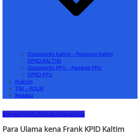
Diskominfo Kaltim – Pemprov Kaltim
DPRD KALTIM
Diskominfo PPU – Pemkab PPU
DPRD PPU
Hukrim
TNI – POLRI
Redaksi
Borneo
HEADLINE
Kaltim
Samarinda
Para Ulama kena Frank KPID Kaltim