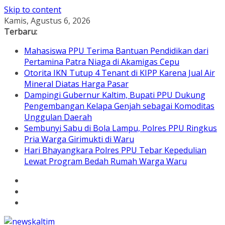
Skip to content
Kamis, Agustus 6, 2026
Terbaru:
Mahasiswa PPU Terima Bantuan Pendidikan dari
Pertamina Patra Niaga di Akamigas Cepu
Otorita IKN Tutup 4 Tenant di KIPP Karena Jual Air
Mineral Diatas Harga Pasar
Dampingi Gubernur Kaltim, Bupati PPU Dukung
Pengembangan Kelapa Genjah sebagai Komoditas
Unggulan Daerah
Sembunyi Sabu di Bola Lampu, Polres PPU Ringkus
Pria Warga Girimukti di Waru
Hari Bhayangkara Polres PPU Tebar Kepedulian
Lewat Program Bedah Rumah Warga Waru