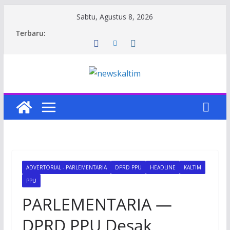
Skip
Sabtu, Agustus 8, 2026
to
Terbaru:
content
ADVERTORIAL - PARLEMENTARIA
DPRD PPU
HEADLINE
KALTIM
PPU
PARLEMENTARIA —
DPRD PPU Desak