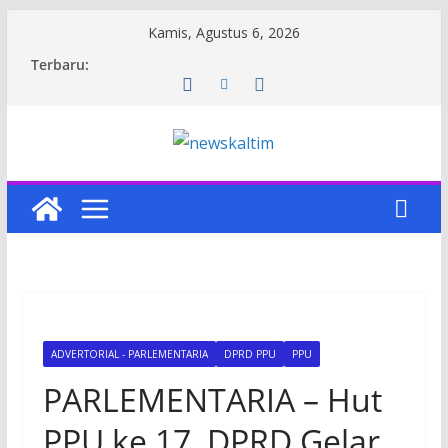
Skip
Kamis, Agustus 6, 2026
to
Terbaru:
content
ADVERTORIAL - PARLEMENTARIA
DPRD PPU
PPU
PARLEMENTARIA – Hut
PPU ke 17, DPRD Gelar