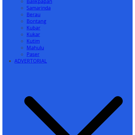
Balikpapan
Samarinda
Berau
Bontang
Kubar
Kukar
Kutim
Mahulu
Paser
ADVERTORIAL