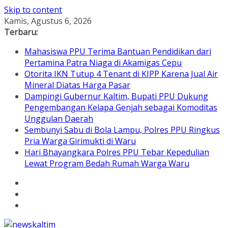
Skip to content
Kamis, Agustus 6, 2026
Terbaru:
Mahasiswa PPU Terima Bantuan Pendidikan dari
Pertamina Patra Niaga di Akamigas Cepu
Otorita IKN Tutup 4 Tenant di KIPP Karena Jual Air
Mineral Diatas Harga Pasar
Dampingi Gubernur Kaltim, Bupati PPU Dukung
Pengembangan Kelapa Genjah sebagai Komoditas
Unggulan Daerah
Sembunyi Sabu di Bola Lampu, Polres PPU Ringkus
Pria Warga Girimukti di Waru
Hari Bhayangkara Polres PPU Tebar Kepedulian
Lewat Program Bedah Rumah Warga Waru