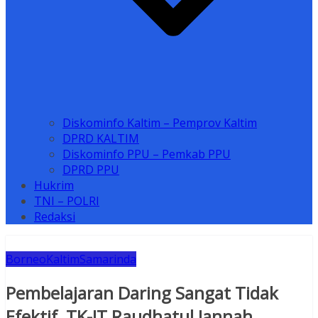
Diskominfo Kaltim – Pemprov Kaltim
DPRD KALTIM
Diskominfo PPU – Pemkab PPU
DPRD PPU
Hukrim
TNI – POLRI
Redaksi
Borneo
Kaltim
Samarinda
Pembelajaran Daring Sangat Tidak
Efektif, TK-IT Raudhatul Jannah