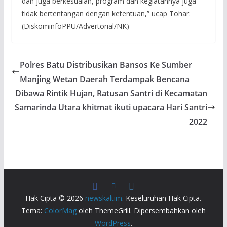
dan juga berkesuaian, program dan kegiatannya juga
tidak bertentangan dengan ketentuan,” ucap Tohar.
(DiskominfoPPU/Advertorial/NK)
Polres Batu Distribusikan Bansos Ke Sumber
Manjing Wetan Daerah Terdampak Bencana
Dibawa Rintik Hujan, Ratusan Santri di Kecamatan
Samarinda Utara khitmat ikuti upacara Hari Santri
2022
Hak Cipta © 2026
newskaltim
. Keseluruhan Hak Cipta.
Tema:
ColorMag
oleh ThemeGrill. Dipersembahkan oleh
WordPress
.