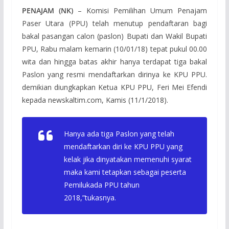
PENAJAM (NK)
– Komisi Pemilihan Umum Penajam
Paser Utara (PPU) telah menutup pendaftaran bagi
bakal pasangan calon (paslon) Bupati dan Wakil Bupati
PPU, Rabu malam kemarin (10/01/18) tepat pukul 00.00
wita dan hingga batas akhir hanya terdapat tiga bakal
Paslon yang resmi mendaftarkan dirinya ke KPU PPU.
demikian diungkapkan Ketua KPU PPU, Feri Mei Efendi
kepada newskaltim.com, Kamis (11/1/2018).
Hanya ada tiga Paslon yang telah
mendaftarkan diri ke KPU PPU yang
kelak jika dinyatakan memenuhi syarat
maka kami tetapkan sebagai peserta
Pemilukada PPU tahun
2018,”tukasnya.