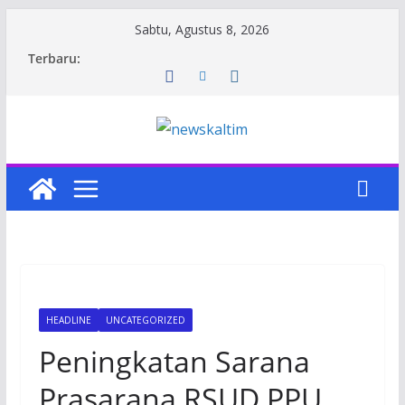
Skip
Sabtu, Agustus 8, 2026
to
Terbaru:
content
HEADLINE
UNCATEGORIZED
Peningkatan Sarana
Prasarana RSUD PPU