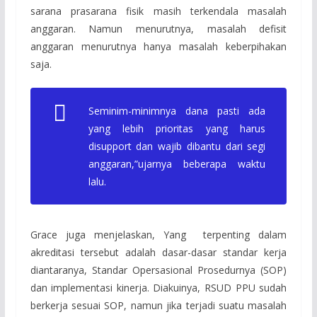
sarana prasarana fisik masih terkendala masalah
anggaran. Namun menurutnya, masalah defisit
anggaran menurutnya hanya masalah keberpihakan
saja.
Seminim-minimnya dana pasti ada
yang lebih prioritas yang harus
disupport dan wajib dibantu dari segi
anggaran,”ujarnya beberapa waktu
lalu.
Grace juga menjelaskan, Yang terpenting dalam
akreditasi tersebut adalah dasar-dasar standar kerja
diantaranya, Standar Opersasional Prosedurnya (SOP)
dan implementasi kinerja. Diakuinya, RSUD PPU sudah
berkerja sesuai SOP, namun jika terjadi suatu masalah