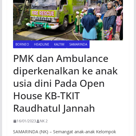
BORNEO
HEADLINE
KALTIM
SAMARINDA
PMK dan Ambulance
diperkenalkan ke anak
usia dini Pada Open
House KB-TKIT
Raudhatul Jannah
16/01/2023
NK 2
SAMARINDA (NK) – Semangat anak-anak Kelompok