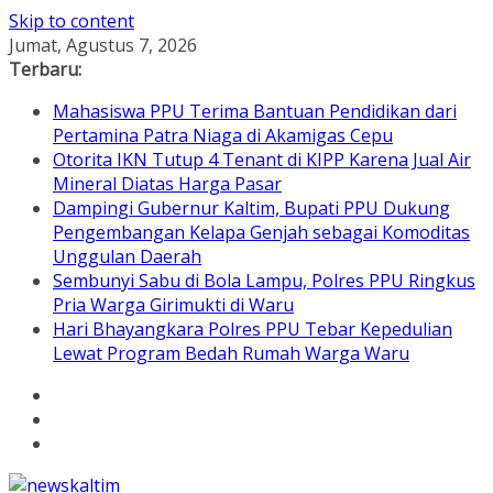
Skip to content
Jumat, Agustus 7, 2026
Terbaru:
Mahasiswa PPU Terima Bantuan Pendidikan dari
Pertamina Patra Niaga di Akamigas Cepu
Otorita IKN Tutup 4 Tenant di KIPP Karena Jual Air
Mineral Diatas Harga Pasar
Dampingi Gubernur Kaltim, Bupati PPU Dukung
Pengembangan Kelapa Genjah sebagai Komoditas
Unggulan Daerah
Sembunyi Sabu di Bola Lampu, Polres PPU Ringkus
Pria Warga Girimukti di Waru
Hari Bhayangkara Polres PPU Tebar Kepedulian
Lewat Program Bedah Rumah Warga Waru