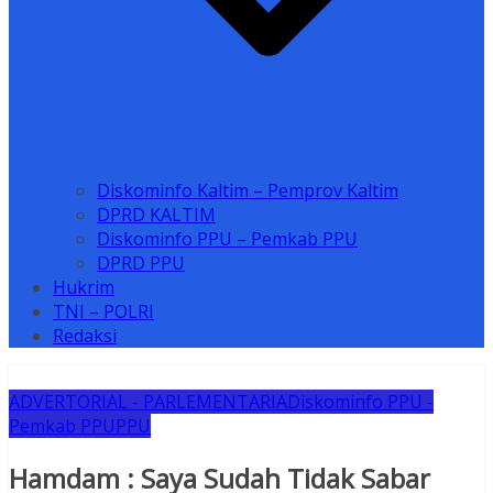
Diskominfo Kaltim – Pemprov Kaltim
DPRD KALTIM
Diskominfo PPU – Pemkab PPU
DPRD PPU
Hukrim
TNI – POLRI
Redaksi
ADVERTORIAL - PARLEMENTARIA
Diskominfo PPU -
Pemkab PPU
PPU
Hamdam : Saya Sudah Tidak Sabar