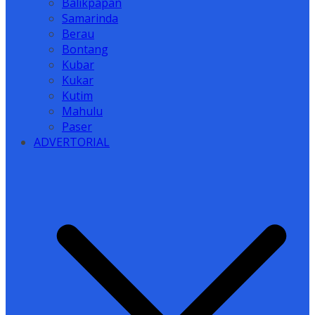
Balikpapan
Samarinda
Berau
Bontang
Kubar
Kukar
Kutim
Mahulu
Paser
ADVERTORIAL