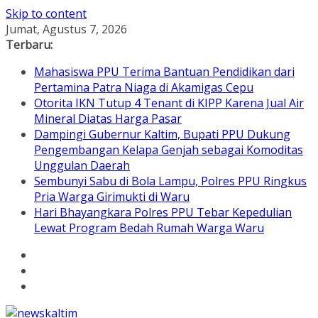
Skip to content
Jumat, Agustus 7, 2026
Terbaru:
Mahasiswa PPU Terima Bantuan Pendidikan dari
Pertamina Patra Niaga di Akamigas Cepu
Otorita IKN Tutup 4 Tenant di KIPP Karena Jual Air
Mineral Diatas Harga Pasar
Dampingi Gubernur Kaltim, Bupati PPU Dukung
Pengembangan Kelapa Genjah sebagai Komoditas
Unggulan Daerah
Sembunyi Sabu di Bola Lampu, Polres PPU Ringkus
Pria Warga Girimukti di Waru
Hari Bhayangkara Polres PPU Tebar Kepedulian
Lewat Program Bedah Rumah Warga Waru