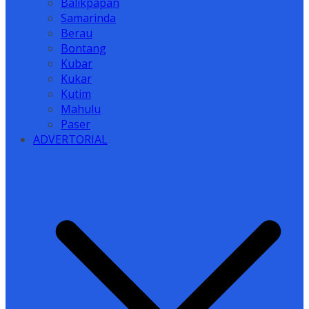
Balikpapan
Samarinda
Berau
Bontang
Kubar
Kukar
Kutim
Mahulu
Paser
ADVERTORIAL