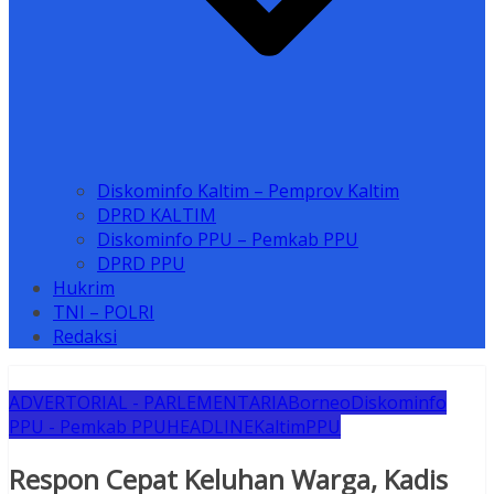
Diskominfo Kaltim – Pemprov Kaltim
DPRD KALTIM
Diskominfo PPU – Pemkab PPU
DPRD PPU
Hukrim
TNI – POLRI
Redaksi
ADVERTORIAL - PARLEMENTARIA
Borneo
Diskominfo
PPU - Pemkab PPU
HEADLINE
Kaltim
PPU
Respon Cepat Keluhan Warga, Kadis