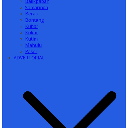
Balikpapan
Samarinda
Berau
Bontang
Kubar
Kukar
Kutim
Mahulu
Paser
ADVERTORIAL