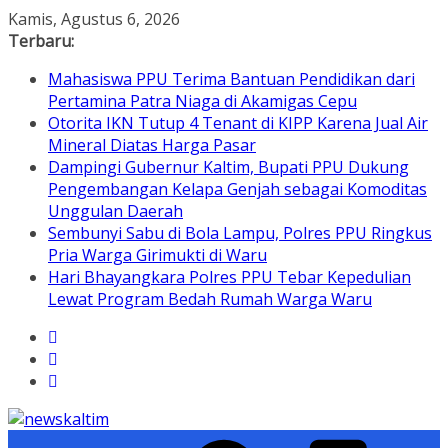
Skip
Kamis, Agustus 6, 2026
to
Terbaru:
content
Mahasiswa PPU Terima Bantuan Pendidikan dari
Pertamina Patra Niaga di Akamigas Cepu
Otorita IKN Tutup 4 Tenant di KIPP Karena Jual Air
Mineral Diatas Harga Pasar
Dampingi Gubernur Kaltim, Bupati PPU Dukung
Pengembangan Kelapa Genjah sebagai Komoditas
Unggulan Daerah
Sembunyi Sabu di Bola Lampu, Polres PPU Ringkus
Pria Warga Girimukti di Waru
Hari Bhayangkara Polres PPU Tebar Kepedulian
Lewat Program Bedah Rumah Warga Waru