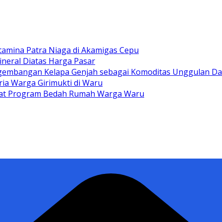
tamina Patra Niaga di Akamigas Cepu
ineral Diatas Harga Pasar
gembangan Kelapa Genjah sebagai Komoditas Unggulan D
ia Warga Girimukti di Waru
ewat Program Bedah Rumah Warga Waru