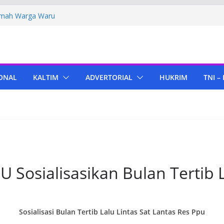
Polres PPU Tebar Kepedulian Lewat
mah Warga Waru
ima Bantuan Pendidikan dari Pertamina
migas Cepu
 Tenant di KIPP Karena Jual Air Mineral
 Kaltim, Bupati PPU Dukung
ONAL
KALTIM
ADVERTORIAL
HUKRIM
TNI –
pa Genjah sebagai Komoditas Unggulan
ola Lampu, Polres PPU Ringkus Pria
 Waru
 Sosialisasikan Bulan Tertib L
Sosialisasi Bulan Tertib Lalu Lintas Sat Lantas Res Ppu