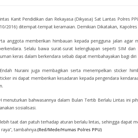
 lintas Kanit Pendidikan dan Rekayasa (Dikyasa) Sat Lantas Polres 
 (13/10/2016) ditempat-tempat keramaian. Demikian Dikatakan, Kapolre
erta anggota memberikan himbauan kepada pengguna jalan agar mem
rkendara. Selalu bawa surat-surat kelengkapan seperti SIM dan
an keras dalam berkendara sebab dapat membahayakan bagi diri sen
da Endah Nuraini juga membagikan serta menempelkan sticker hi
icker ini dapat memberikan kesadaran kepada pengendara kendara
n.
 menuturkan bahwasannya dalam Bulan Tertib Berlalu Lintas ini pi
anakan sosialisasi.
lebih taat dan patuh terhadap aturan berlalu lintas, sehingga dapat
n raya”, tambahnya.
(Red/Mede/Humas Polres PPU)