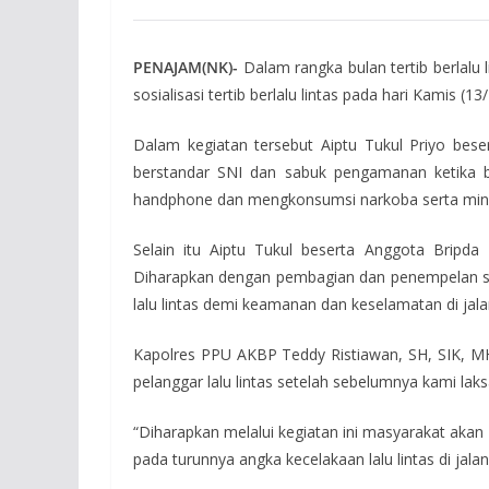
PENAJAM(NK)-
Dalam rangka bulan tertib berlalu
sosialisasi tertib berlalu lintas pada hari Kamis
Dalam kegiatan tersebut Aiptu Tukul Priyo bes
berstandar SNI dan sabuk pengamanan ketika be
handphone dan mengkonsumsi narkoba serta minum
Selain itu Aiptu Tukul beserta Anggota Brip
Diharapkan dengan pembagian dan penempelan st
lalu lintas demi keamanan dan keselamatan di jala
Kapolres PPU AKBP Teddy Ristiawan, SH, SIK, MH
pelanggar lalu lintas setelah sebelumnya kami laks
“Diharapkan melalui kegiatan ini masyarakat akan 
pada turunnya angka kecelakaan lalu lintas di jala