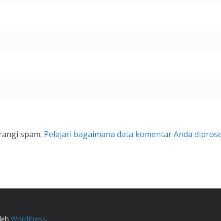
rangi spam.
Pelajari bagaimana data komentar Anda dipros
.
oleh
WordPress
.