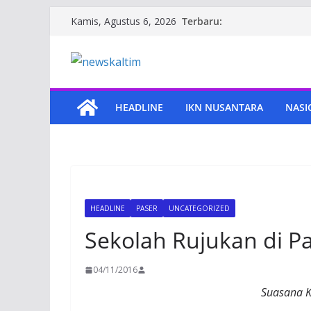
Skip
Terbaru:
Kamis, Agustus 6, 2026
to
content
HEADLINE
IKN NUSANTARA
NASI
HEADLINE
PASER
UNCATEGORIZED
Sekolah Rujukan di P
04/11/2016
Suasana K