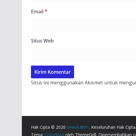
Email
*
Situs Web
Situs ini menggunakan Akismet untuk mengu
Hak Cipta © 2026
newskaltim
. Keseluruhan Hak Cipta
Tema:
ColorMag
oleh ThemeGrill. Dipersembahkan 