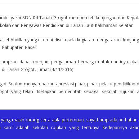
model yakni SDN 04 Tanah Grogot memperoleh kunjungan dari Kepal
ekolah dan Pengawas Pendidikan di Tanah Laut Kalimantan Selatan.
sel Abdillah yang ditemui disela-sela kegiatan mengatakan, kunjun
i Kabupaten Paser.
 diharapkan dapat menjadi pengalaman berharga untuk nantinya 
h di Tanah Grogot, Jumat (4/11/2016).
t Sriatun menyampaikan apresiasi pihak-pihak pelaku pendidikan d
t yang telah ditetapkan pemerintah sebagai sekolah rujukan a
s yang masih kurang serta aula pertemuan, saya harap ada perhatian
h kami adalah sekolah rujukan yang tentunya kedepannya akan