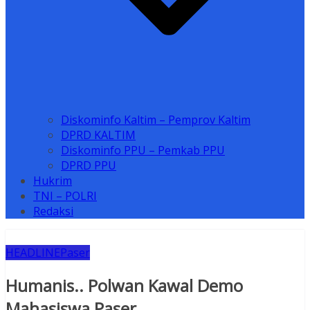
Diskominfo Kaltim – Pemprov Kaltim
DPRD KALTIM
Diskominfo PPU – Pemkab PPU
DPRD PPU
Hukrim
TNI – POLRI
Redaksi
HEADLINE
Paser
Humanis.. Polwan Kawal Demo
Mahasiswa Paser