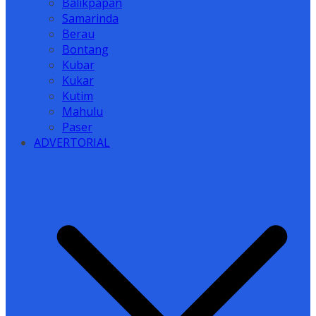
Balikpapan
Samarinda
Berau
Bontang
Kubar
Kukar
Kutim
Mahulu
Paser
ADVERTORIAL