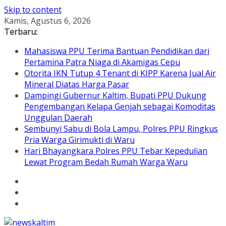
Skip to content
Kamis, Agustus 6, 2026
Terbaru:
Mahasiswa PPU Terima Bantuan Pendidikan dari
Pertamina Patra Niaga di Akamigas Cepu
Otorita IKN Tutup 4 Tenant di KIPP Karena Jual Air
Mineral Diatas Harga Pasar
Dampingi Gubernur Kaltim, Bupati PPU Dukung
Pengembangan Kelapa Genjah sebagai Komoditas
Unggulan Daerah
Sembunyi Sabu di Bola Lampu, Polres PPU Ringkus
Pria Warga Girimukti di Waru
Hari Bhayangkara Polres PPU Tebar Kepedulian
Lewat Program Bedah Rumah Warga Waru