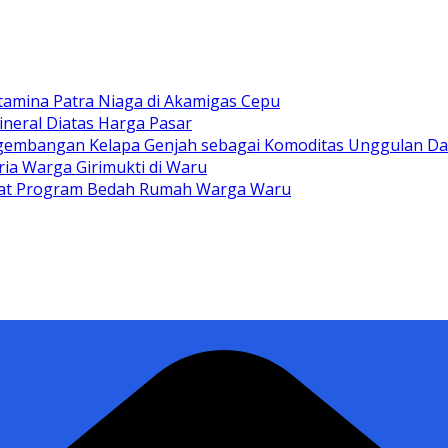
tamina Patra Niaga di Akamigas Cepu
ineral Diatas Harga Pasar
gembangan Kelapa Genjah sebagai Komoditas Unggulan D
ia Warga Girimukti di Waru
ewat Program Bedah Rumah Warga Waru