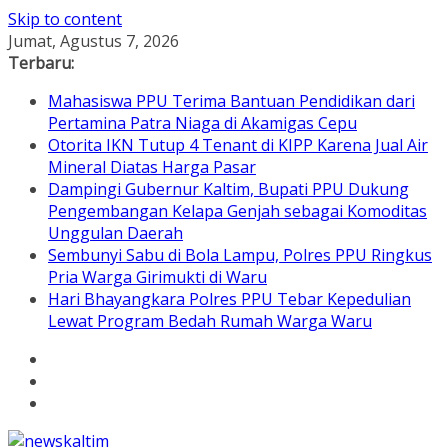
Skip to content
Jumat, Agustus 7, 2026
Terbaru:
Mahasiswa PPU Terima Bantuan Pendidikan dari
Pertamina Patra Niaga di Akamigas Cepu
Otorita IKN Tutup 4 Tenant di KIPP Karena Jual Air
Mineral Diatas Harga Pasar
Dampingi Gubernur Kaltim, Bupati PPU Dukung
Pengembangan Kelapa Genjah sebagai Komoditas
Unggulan Daerah
Sembunyi Sabu di Bola Lampu, Polres PPU Ringkus
Pria Warga Girimukti di Waru
Hari Bhayangkara Polres PPU Tebar Kepedulian
Lewat Program Bedah Rumah Warga Waru