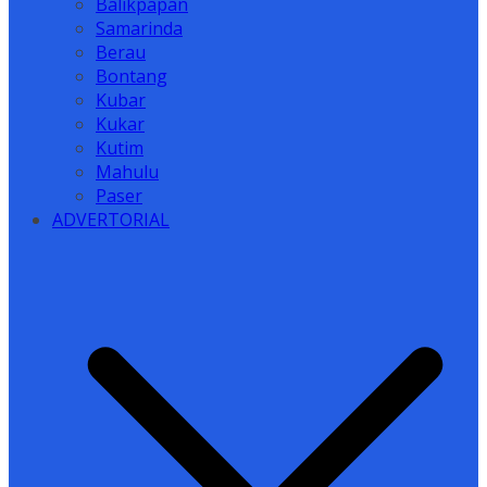
Balikpapan
Samarinda
Berau
Bontang
Kubar
Kukar
Kutim
Mahulu
Paser
ADVERTORIAL