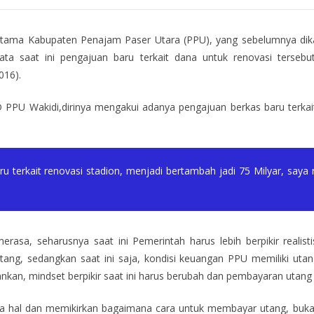
n utama Kabupaten Penajam Paser Utara (PPU), yang sebelumnya d
a saat ini pengajuan baru terkait dana untuk renovasi tersebu
016).
PRD PPU Wakidi,dirinya mengakui adanya pengajuan berkas baru ter
terkait renovasi stadion, menjadi bertambah jadi 75 Milyar, saya r
 merasa, seharusnya saat ini Pemerintah harus lebih berpikir realisti
atang, sedangkan saat ini saja, kondisi keuangan PPU memiliki utan
an, mindset berpikir saat ini harus berubah dan pembayaran utang har
segala hal dan memikirkan bagaimana cara untuk membayar utang, b