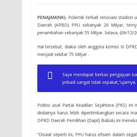
PENAJAM(NK)-
Polemik terkait renovasi stadio
Daerah (APBD) PPU sebanyak 20 Milyar, ternyat
penambahan sebanyak 55 Milyar. Selasa, (06/12/2
Hal tersebut, diakui oleh anggota komisi III D
menjadi sekitar 75 Milyar .
Saya mendapat berkas pengajuan baru 
pribadi sangat tidak sepakat,”ujarnya.
Politisi asal Partai Keadilan Sejahtera (PKS) ini
dinilainya harus lebih dipertimbangkan secara m
DPRD Daerah Pemilihan (Dapil) Babulu ini menekank
“Disaat seperti ini, PPU harus efisien dalam 