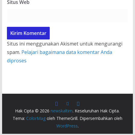
Situs Web
Situs ini menggunakan Akismet untuk mengurangi
spam.
Pelajari bagaimana data komentar Anda
diproses
Hak Cipta © 2026
newskaltim
. Keseluruhan Hak Cipta.
Tema:
ColorMag
oleh ThemeGrill. Dipersembahkan oleh
WordPress
.