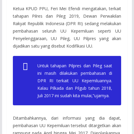
Ketua KPUD PPU, Feri Mei Efendi mengatakan, terkait
tahapan Pilres dan Pileg 2019, Dewan Perwakilan
Rakyat Republik Indonesia (DPR RI) sedang melakukan
pembahasan seluruh UU Kepemiluan seperti UU
Penyelenggaraan, UU Pileg, UU Pilpres yang akan
dijadikan satu yang disebut Kodifikasi UU.
Untuk tahapan Pilpres dan Pileg saat
ini masih dilakukan pembahasan di
DPR RI terkait UU Kepemiluannya.
Kalau Pilkada dan Pilgub tahun 2018,
Juli 2017 ini sudah kita mulai,”ujarnya.
Ditambahkannya, dari informasi yang dia dapat,
pembahasan UU Kepemiluan tersebut ditargetkan akan
rampung pada April hingga Mei 2017. Dijeolaskannya,