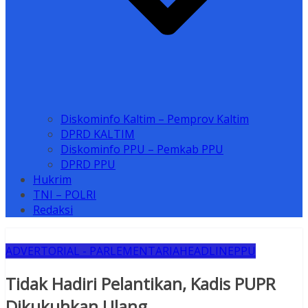
Diskominfo Kaltim – Pemprov Kaltim
DPRD KALTIM
Diskominfo PPU – Pemkab PPU
DPRD PPU
Hukrim
TNI – POLRI
Redaksi
ADVERTORIAL - PARLEMENTARIA
HEADLINE
PPU
Tidak Hadiri Pelantikan, Kadis PUPR
Dikukuhkan Ulang