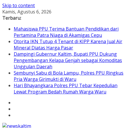
Skip to content
Kamis, Agustus 6, 2026
Terbaru:
Mahasiswa PPU Terima Bantuan Pendidikan dari
Pertamina Patra Niaga di Akamigas Cepu
Otorita IKN Tutup 4 Tenant di KIPP Karena Jual Air
Mineral Diatas Harga Pasar
Dampingi Gubernur Kaltim, Bupati PPU Dukung
Pengembangan Kelapa Genjah sebagai Komoditas
Unggulan Daerah
Sembunyi Sabu di Bola Lampu, Polres PPU Ringkus
Pria Warga Girimukti di Waru
Hari Bhayangkara Polres PPU Tebar Kepedulian
Lewat Program Bedah Rumah Warga Waru