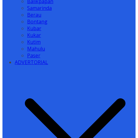
Balikpapan
Samarinda
Berau
Bontang
Kubar
Kukar
Kutim
Mahulu
Paser
ADVERTORIAL