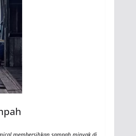
mpah
mical membersihkan sampah minyak di