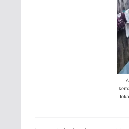
A
kem
lok