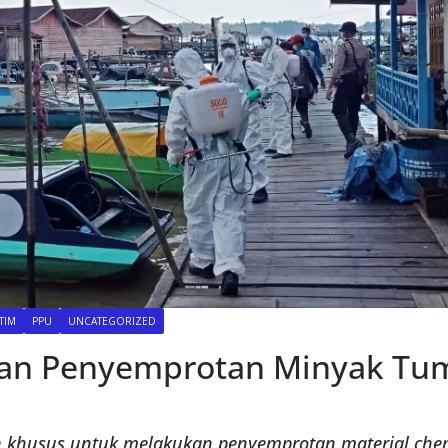
TIM
PPU
UNCATEGORIZED
an Penyemprotan Minyak Tu
 khusus untuk melakukan penyemprotan material che