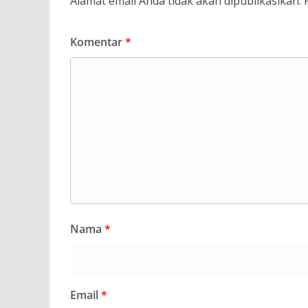
Alamat email Anda tidak akan dipublikasikan.
Komentar
*
Nama
*
Email
*