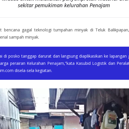
sekitar pemukiman kelurahan Penajam
 bencana gagal teknologi tumpahan minyak di Teluk Balikpapan,
erial sampah minyak.
ai di posko tanggap darurat dan langsung diaplikasikan ke lapang
arga perairan Kelurahan Penajam,”kata Kasubid Logistik dan Per
im.com disela-sela kegiatan.