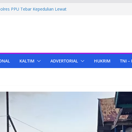
Polres PPU Tebar Kepedulian Lewat
mah Warga Waru
ima Bantuan Pendidikan dari Pertamina
migas Cepu
 Tenant di KIPP Karena Jual Air Mineral
 Kaltim, Bupati PPU Dukung
pa Genjah sebagai Komoditas Unggulan
ONAL
KALTIM
ADVERTORIAL
HUKRIM
TNI –
ola Lampu, Polres PPU Ringkus Pria
 Waru