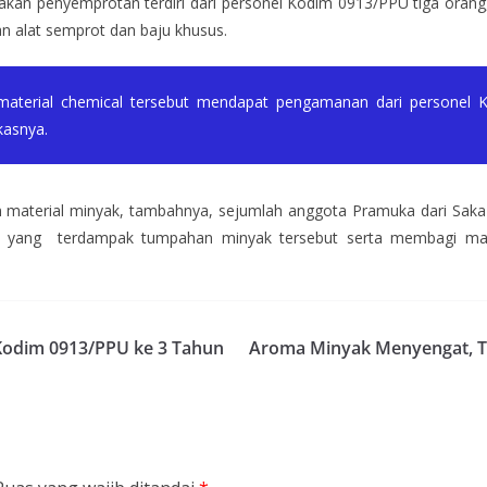
an penyemprotan terdiri dari personel Kodim 0913/PPU tiga orang, 
 alat semprot dan baju khusus.
erial chemical tersebut mendapat pengamanan dari personel Kod
kasnya.
 material minyak, tambahnya, sejumlah anggota Pramuka dari Saka
ga yang terdampak tumpahan minyak tersebut serta membagi mask
 Kodim 0913/PPU ke 3 Tahun
Aroma Minyak Menyengat, T