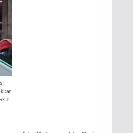
si
itar
rsih