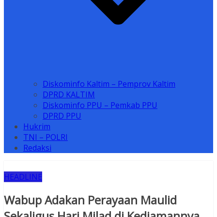
Diskominfo Kaltim – Pemprov Kaltim
DPRD KALTIM
Diskominfo PPU – Pemkab PPU
DPRD PPU
Hukrim
TNI – POLRI
Redaksi
HEADLINE
Wabup Adakan Perayaan Maulid
Sekaligus Hari Milad di Kediamannya