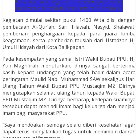
Harahap dan begitupun seterusnya selama
saya masih berada di pemerintahan,”jelasnya.
Kegiatan dimulai sekitar pukul 14.00 Wita diisi dengan
pembacaan Al-Qur’an, Sari Tilawah, Nasyid, Shalawat,
pemberian penghargaan kepada para juara lomba
keagamaan, serta pemberian tausiah dari Ustadzah Hj.
Umul Hidayah dari Kota Balikpapan.
Pada kesempatan yang sama, Istri Wakil Bupati PPU, Hj.
Yuli Maghfirah menuturkan, dirinya sangat berterima
kasih kepada undangan yang telah hadir dalam acara
peringatan Maulid Nabi Muhammad SAW sekaligus Hari
Ulang Tahun Wakil Bupati PPU Mustaqim MZ. Dirinya
mengucapkan selamat ulang tahun kepada Wakil Bupati
PPU Mustaqim MZ. Dirinya berharap, kedepan suaminya
tersebut dapat menjadi imam bagi keluarga dan menjadi
imam bagi masyarakat PPU.
“Saya mendoakan semoga selalu diberi kesehatan agar
dapat terus menjalankan tugas untuk memimpin daerah