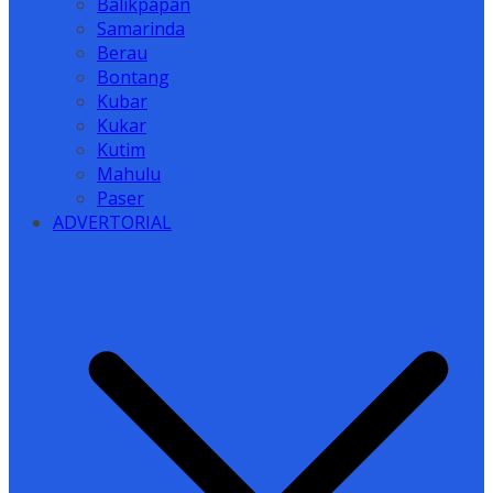
Balikpapan
Samarinda
Berau
Bontang
Kubar
Kukar
Kutim
Mahulu
Paser
ADVERTORIAL