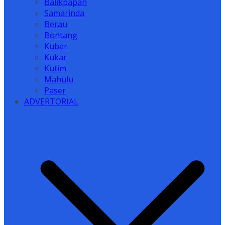
Balikpapan
Samarinda
Berau
Bontang
Kubar
Kukar
Kutim
Mahulu
Paser
ADVERTORIAL