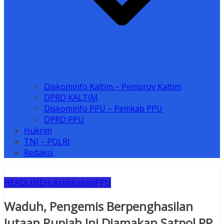
Diskominfo Kaltim – Pemprov Kaltim
DPRD KALTIM
Diskominfo PPU – Pemkab PPU
DPRD PPU
Hukrim
TNI – POLRI
Redaksi
HEADLINE
Hukrim
Kaltim
PPU
Waduh, Pengemis Berpenghasilan
Jutaan Rupiah Ini Diamakan Satpol PP