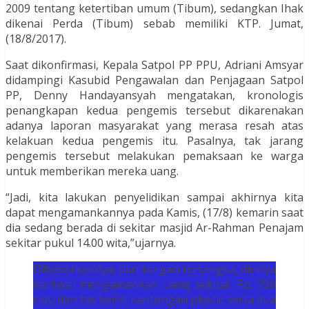
2009 tentang ketertiban umum (Tibum), sedangkan Ihak
dikenai Perda (Tibum) sebab memiliki KTP. Jumat,
(18/8/2017).
Saat dikonfirmasi, Kepala Satpol PP PPU, Adriani Amsyar
didampingi Kasubid Pengawalan dan Penjagaan Satpol
PP, Denny Handayansyah mengatakan, kronologis
penangkapan kedua pengemis tersebut dikarenakan
adanya laporan masyarakat yang merasa resah atas
kelakuan kedua pengemis itu. Pasalnya, tak jarang
pengemis tersebut melakukan pemaksaan ke warga
untuk memberikan mereka uang.
“Jadi, kita lakukan penyelidikan sampai akhirnya kita
dapat mengamankannya pada Kamis, (17/8) kemarin saat
dia sedang berada di sekitar masjid Ar-Rahman Penajam
sekitar pukul 14.00 wita,”ujarnya.
Dibeberkannya, dari tangan tersangka, dirinya
berhasil mengamankan uang sekitar Rp. 700
ribu dan tas berisi kantongan plastic serta dua