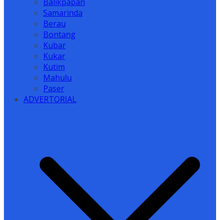
Balikpapan
Samarinda
Berau
Bontang
Kubar
Kukar
Kutim
Mahulu
Paser
ADVERTORIAL