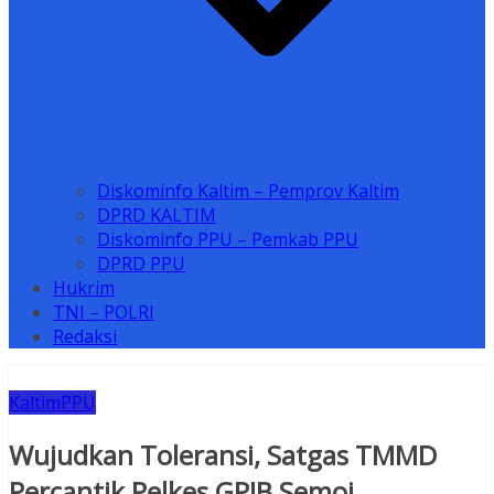
Diskominfo Kaltim – Pemprov Kaltim
DPRD KALTIM
Diskominfo PPU – Pemkab PPU
DPRD PPU
Hukrim
TNI – POLRI
Redaksi
Kaltim
PPU
Wujudkan Toleransi, Satgas TMMD
Percantik Pelkes GPIB Semoi