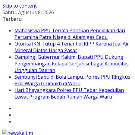
Skip to content
Sabtu, Agustus 8, 2026
Terbaru:
Mahasiswa PPU Terima Bantuan Pendidikan dari
Pertamina Patra Niaga di Akamigas Cepu
Otorita IKN Tutup 4 Tenant di KIPP Karena Jual Air
Mineral Diatas Harga Pasar
Dampingi Gubernur Kaltim, Bupati PPU Dukung
Pengembangan Kelapa Genjah sebagai Komoditas
Unggulan Daerah
Sembunyi Sabu di Bola Lampu, Polres PPU Ringkus
Pria Warga Girimukti di Waru
Hari Bhayangkara Polres PPU Tebar Kepedulian
Lewat Program Bedah Rumah Warga Waru