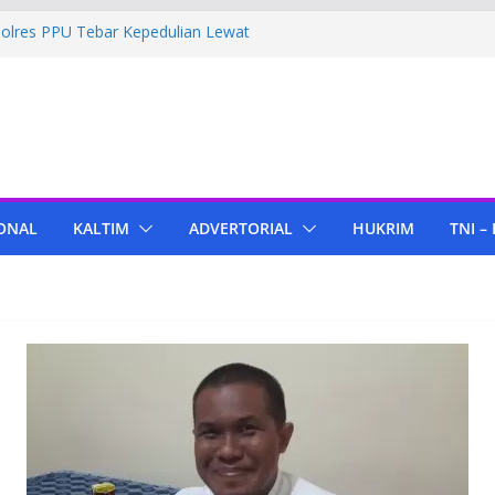
Polres PPU Tebar Kepedulian Lewat
mah Warga Waru
ima Bantuan Pendidikan dari Pertamina
migas Cepu
 Tenant di KIPP Karena Jual Air Mineral
 Kaltim, Bupati PPU Dukung
pa Genjah sebagai Komoditas Unggulan
ONAL
KALTIM
ADVERTORIAL
HUKRIM
TNI –
ola Lampu, Polres PPU Ringkus Pria
 Waru