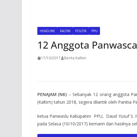
HEADLINE
KALTIM
POLITIK
PPU
12 Anggota Panwasca
17/10/2017
Berita Kaltim
PENAJAM (NK)
– Sebanyak 12 orang anggota Pan
(Kaltim) tahun 2018, segera dilantik oleh Paniti
ketua Panwaslu Kabupaten PPU, Daud Yusuf S. Hu
pada Selasa (10/10/2017) kemarin dan hasilnya seb