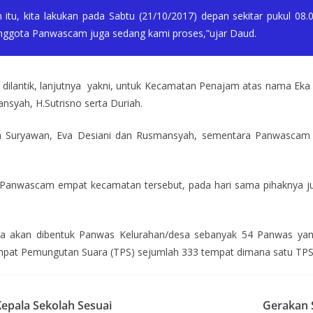
itu, kita lakukan pada Sabtu (21/10/2017) depan sekitar pukul 08.
nggota Panwascam juga sedang kami proses,”ujar Daud.
lantik, lanjutnya yakni, untuk Kecamatan Penajam atas nama Eka
nsyah, H.Sutrisno serta Duriah.
a Suryawan, Eva Desiani dan Rusmansyah, sementara Panwascam 
 Panwascam empat kecamatan tersebut, pada hari sama pihaknya ju
ya akan dibentuk Panwas Kelurahan/desa sebanyak 54 Panwas yang
at Pemungutan Suara (TPS) sejumlah 333 tempat dimana satu TPS 
epala Sekolah Sesuai
Gerakan 