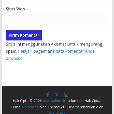
Situs Web
Situs ini menggunakan Akismet untuk mengurangi
spam.
Pelajari bagaimana data komentar Anda
diproses
Hak Cipta © 2026
newskaltim
. Keseluruhan Hak Cipta.
Tema:
ColorMag
oleh ThemeGrill. Dipersembahkan oleh
WordPress
.