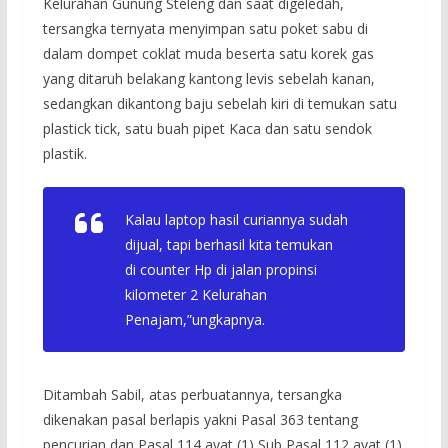
Kelurahan Gunung Steleng dan saat digeledah,
tersangka ternyata menyimpan satu poket sabu di
dalam dompet coklat muda beserta satu korek gas
yang ditaruh belakang kantong levis sebelah kanan,
sedangkan dikantong baju sebelah kiri di temukan satu
plastick tick, satu buah pipet Kaca dan satu sendok
plastik.
Kalau laptop hasil curiannya sudah
dijual, tapi berhasil kita temukan
di counter Hp di jalan propinsi
kilometer 2 Kelurahan
Penajam,”ungkapnya.
Ditambah Sabil, atas perbuatannya, tersangka
dikenakan pasal berlapis yakni Pasal 363 tentang
pencurian dan Pasal 114 ayat (1) Sub Pasal 112 ayat (1)