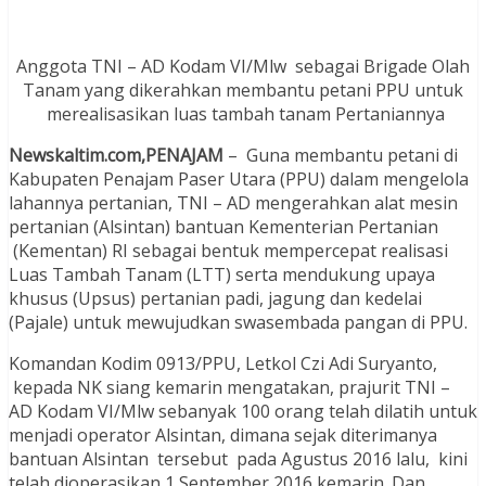
Anggota TNI – AD Kodam VI/Mlw sebagai Brigade Olah
Tanam yang dikerahkan membantu petani PPU untuk
merealisasikan luas tambah tanam Pertaniannya
Newskaltim.com,PENAJAM
– Guna membantu petani di
Kabupaten Penajam Paser Utara (PPU) dalam mengelola
lahannya pertanian, TNI – AD mengerahkan alat mesin
pertanian (Alsintan) bantuan Kementerian Pertanian
(Kementan) RI sebagai bentuk mempercepat realisasi
Luas Tambah Tanam (LTT) serta mendukung upaya
khusus (Upsus) pertanian padi, jagung dan kedelai
(Pajale) untuk mewujudkan swasembada pangan di PPU.
Komandan Kodim 0913/PPU, Letkol Czi Adi Suryanto,
kepada NK siang kemarin mengatakan, prajurit TNI –
AD Kodam VI/Mlw sebanyak 100 orang telah dilatih untuk
menjadi operator Alsintan, dimana sejak diterimanya
bantuan Alsintan tersebut pada Agustus 2016 lalu, kini
telah dioperasikan 1 September 2016 kemarin. Dan