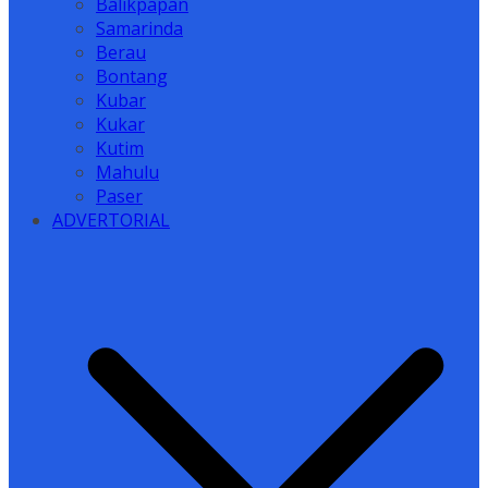
Balikpapan
Samarinda
Berau
Bontang
Kubar
Kukar
Kutim
Mahulu
Paser
ADVERTORIAL