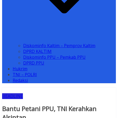
Diskominfo Kaltim – Pemprov Kaltim
DPRD KALTIM
Diskominfo PPU – Pemkab PPU
DPRD PPU
Hukrim
TNI – POLRI
Redaksi
HEADLINE
Bantu Petani PPU, TNI Kerahkan
Alsintan