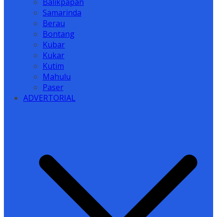
Balikpapan
Samarinda
Berau
Bontang
Kubar
Kukar
Kutim
Mahulu
Paser
ADVERTORIAL