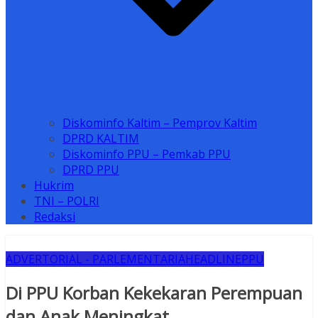
Diskominfo Kaltim – Pemprov Kaltim
DPRD KALTIM
Diskominfo PPU – Pemkab PPU
DPRD PPU
Hukrim
TNI – POLRI
Redaksi
ADVERTORIAL - PARLEMENTARIA
HEADLINE
PPU
Di PPU Korban Kekekaran Perempuan
dan Anak Meningkat