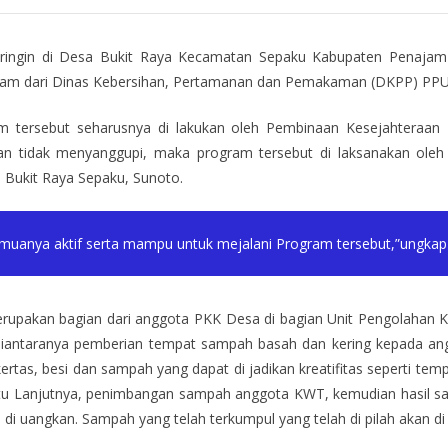
ingin di Desa Bukit Raya Kecamatan Sepaku Kabupaten Penajam 
 dari Dinas Kebersihan, Pertamanan dan Pemakaman (DKPP) PPU. 
am tersebut seharusnya di lakukan oleh Pembinaan Kesejahteraan
an tidak menyanggupi, maka program tersebut di laksanakan oleh 
 Bukit Raya Sepaku, Sunoto.
uanya aktif serta mampu untuk mejalani Program tersebut,”ungkap 
erupakan bagian dari anggota PKK Desa di bagian Unit Pengolahan K
diantaranya pemberian tempat sampah basah dan kering kepada a
ertas, besi dan sampah yang dapat di jadikan kreatifitas seperti tempa
 itu Lanjutnya, penimbangan sampah anggota KWT, kemudian hasil sa
di uangkan. Sampah yang telah terkumpul yang telah di pilah akan di