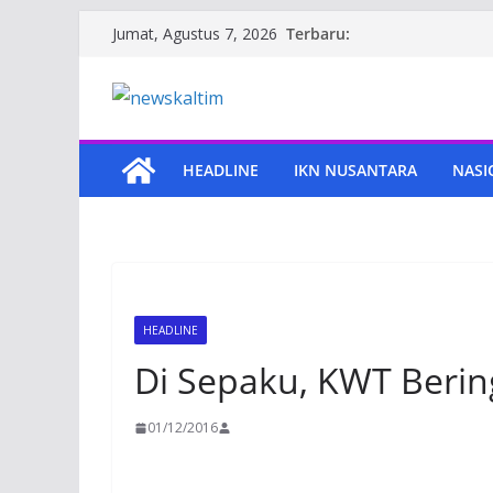
Skip
Terbaru:
Jumat, Agustus 7, 2026
to
content
HEADLINE
IKN NUSANTARA
NASI
HEADLINE
Di Sepaku, KWT Berin
01/12/2016