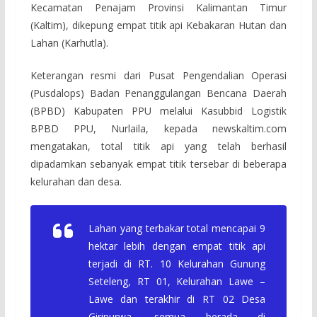
Kecamatan Penajam Provinsi Kalimantan Timur
(Kaltim), dikepung empat titik api Kebakaran Hutan dan
Lahan (Karhutla).
Keterangan resmi dari Pusat Pengendalian Operasi
(Pusdalops) Badan Penanggulangan Bencana Daerah
(BPBD) Kabupaten PPU melalui Kasubbid Logistik
BPBD PPU, Nurlaila, kepada newskaltim.com
mengatakan, total titik api yang telah berhasil
dipadamkan sebanyak empat titik tersebar di beberapa
kelurahan dan desa.
Lahan yang terbakar total mencapai 9
hektar lebih dengan empat titik api
terjadi di RT. 10 Kelurahan Gunung
Seteleng, RT 01, Kelurahan Lawe –
Lawe dan terakhir di RT 02 Desa
Giripurwa, semua berada di