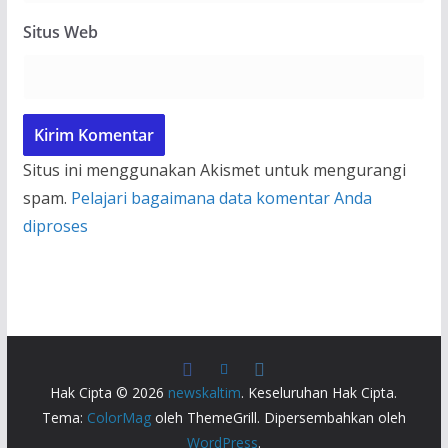
Situs Web
Situs ini menggunakan Akismet untuk mengurangi
spam.
Pelajari bagaimana data komentar Anda
diproses
Hak Cipta © 2026
newskaltim
. Keseluruhan Hak Cipta.
Tema:
ColorMag
oleh ThemeGrill. Dipersembahkan oleh
WordPress
.