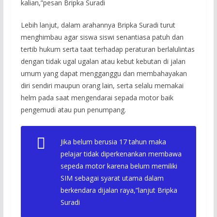
kalian,”pesan Bripka Suradi
Lebih lanjut, dalam arahannya Bripka Suradi turut
menghimbau agar siswa siswi senantiasa patuh dan
tertib hukum serta taat terhadap peraturan berlalulintas
dengan tidak ugal ugalan atau kebut kebutan di jalan
umum yang dapat mengganggu dan membahayakan
diri sendiri maupun orang lain, serta selalu memakai
helm pada saat mengendarai sepada motor baik
pengemudi atau pun penumpang.
Jika belum berusia 17 tahun maka
pelajar tidak diperkenankan membawa
sepeda motor karena belum memiliki
SIM sebagai syarat utama dalam
berkendara dijalan raya,”lanjut Bripka
Suradi