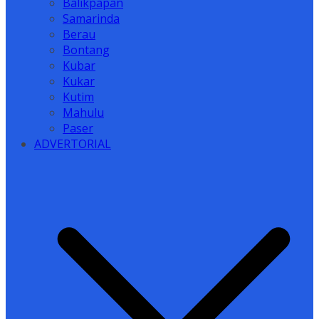
Balikpapan
Samarinda
Berau
Bontang
Kubar
Kukar
Kutim
Mahulu
Paser
ADVERTORIAL