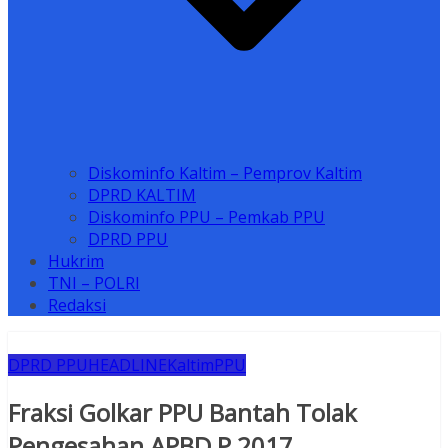
Diskominfo Kaltim – Pemprov Kaltim
DPRD KALTIM
Diskominfo PPU – Pemkab PPU
DPRD PPU
Hukrim
TNI – POLRI
Redaksi
DPRD PPU
HEADLINE
Kaltim
PPU
Fraksi Golkar PPU Bantah Tolak
Pengesahan APBD P 2017