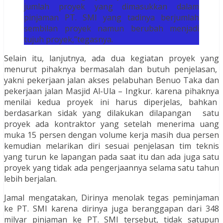
jumlah proyek yang dimasukkan dalam
pinjaman PT. SMI yang tadinya berjumlah
sembilan proyek namun berubah menjadi
tujuh proyek,”tegasnya.
Selain itu, lanjutnya, ada dua kegiatan proyek yang
menurut pihaknya bermasalah dan butuh penjelasan,
yakni pekerjaan jalan akses pelabuhan Benuo Taka dan
pekerjaan jalan Masjid Al-Ula – Ingkur. karena pihaknya
menilai kedua proyek ini harus diperjelas, bahkan
berdasarkan sidak yang dilakukan dilapangan satu
proyek ada kontraktor yang setelah menerima uang
muka 15 persen dengan volume kerja masih dua persen
kemudian melarikan diri sesuai penjelasan tim teknis
yang turun ke lapangan pada saat itu dan ada juga satu
proyek yang tidak ada pengerjaannya selama satu tahun
lebih berjalan.
Jamal mengatakan, Dirinya menolak tegas peminjaman
ke PT. SMI karena dirinya juga beranggapan dari 348
milyar pinjaman ke PT. SMI tersebut, tidak satupun