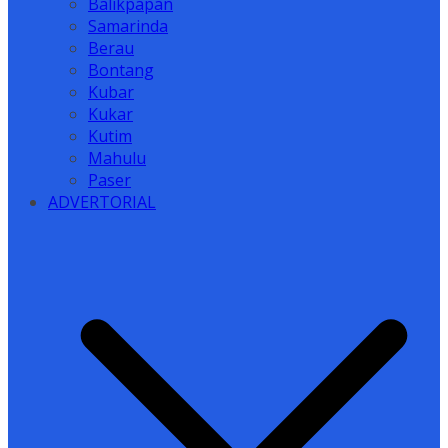
Balikpapan
Samarinda
Berau
Bontang
Kubar
Kukar
Kutim
Mahulu
Paser
ADVERTORIAL