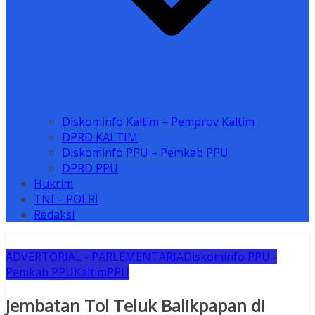
Diskominfo Kaltim – Pemprov Kaltim
DPRD KALTIM
Diskominfo PPU – Pemkab PPU
DPRD PPU
Hukrim
TNI – POLRI
Redaksi
ADVERTORIAL - PARLEMENTARIA
Diskominfo PPU -
Pemkab PPU
Kaltim
PPU
Jembatan Tol Teluk Balikpapan di