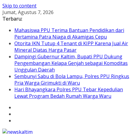
Skip to content
Jumat, Agustus 7, 2026
Terbaru:
Mahasiswa PPU Terima Bantuan Pendidikan dari
Pertamina Patra Niaga di Akamigas Cepu
Otorita IKN Tutup 4 Tenant di KIPP Karena Jual Air
Mineral Diatas Harga Pasar
Dampingi Gubernur Kaltim, Bupati PPU Dukung
Pengembangan Kelapa Genjah sebagai Komoditas
Unggulan Daerah
Sembunyi Sabu di Bola Lampu, Polres PPU Ringkus
Pria Warga Girimukti di Waru
Hari Bhayangkara Polres PPU Tebar Kepedulian
Lewat Program Bedah Rumah Warga Waru