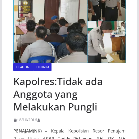
HEADLINE
HUKRIM
Kapolres:Tidak ada
Anggota yang
Melakukan Pungli
18/10/2016
PENAJAM(NK) –
Kepala Kepolisian Resor Penajam
Paser Utara AKBP Teddy Ristiawan, SH, SIK, MH