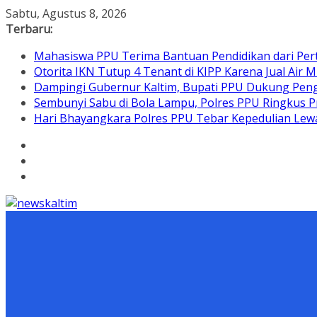
Skip
Sabtu, Agustus 8, 2026
to
Terbaru:
content
Mahasiswa PPU Terima Bantuan Pendidikan dari Per
Otorita IKN Tutup 4 Tenant di KIPP Karena Jual Air M
Dampingi Gubernur Kaltim, Bupati PPU Dukung Pen
Sembunyi Sabu di Bola Lampu, Polres PPU Ringkus Pr
Hari Bhayangkara Polres PPU Tebar Kepedulian L