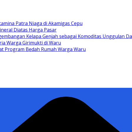
tamina Patra Niaga di Akamigas Cepu
ineral Diatas Harga Pasar
gembangan Kelapa Genjah sebagai Komoditas Unggulan D
ia Warga Girimukti di Waru
ewat Program Bedah Rumah Warga Waru