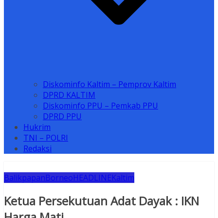
Diskominfo Kaltim – Pemprov Kaltim
DPRD KALTIM
Diskominfo PPU – Pemkab PPU
DPRD PPU
Hukrim
TNI – POLRI
Redaksi
Balikpapan
Borneo
HEADLINE
Kaltim
Ketua Persekutuan Adat Dayak : IKN
Harga Mati