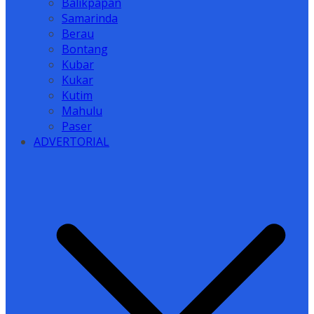
Balikpapan
Samarinda
Berau
Bontang
Kubar
Kukar
Kutim
Mahulu
Paser
ADVERTORIAL