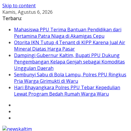
Skip to content
Kamis, Agustus 6, 2026
Terbaru:
Mahasiswa PPU Terima Bantuan Pendidikan dari
Pertamina Patra Niaga di Akamigas Cepu
Otorita IKN Tutup 4 Tenant di KIPP Karena Jual Air
Mineral Diatas Harga Pasar
Dampingi Gubernur Kaltim, Bupati PPU Dukung
Pengembangan Kelapa Genjah sebagai Komoditas
Unggulan Daerah
Sembunyi Sabu di Bola Lampu, Polres PPU Ringkus
Pria Warga Girimukti di Waru
Hari Bhayangkara Polres PPU Tebar Kepedulian
Lewat Program Bedah Rumah Warga Waru