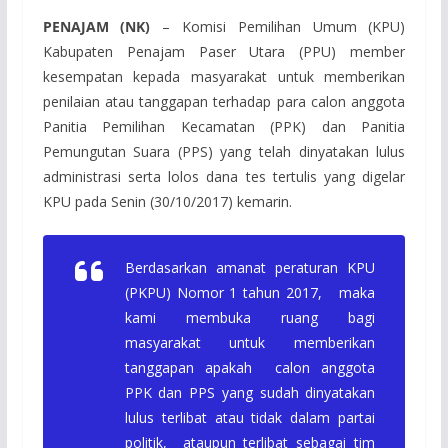
PENAJAM (NK)
– Komisi Pemilihan Umum (KPU)
Kabupaten Penajam Paser Utara (PPU) member
kesempatan kepada masyarakat untuk memberikan
penilaian atau tanggapan terhadap para calon anggota
Panitia Pemilihan Kecamatan (PPK) dan Panitia
Pemungutan Suara (PPS) yang telah dinyatakan lulus
administrasi serta lolos dana tes tertulis yang digelar
KPU pada Senin (30/10/2017) kemarin.
Berdasarkan amanat peraturan KPU
(PKPU) Nomor 1 tahun 2017, maka
kami membuka ruang bagi
masyarakat untuk memberikan
tanggapan apakah calon anggota
PPK dan PPS yang sudah dinyatakan
lulus terlibat atau tidak dalam partai
politik, ataupun terlibat sebagai tim