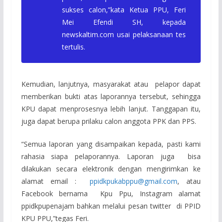
sukses calon,”kata Ketua PPU, Feri
Mei Efendi SH, kepada
newskaltim.com
usai pelaksanaan tes
tertulis.
Kemudian, lanjutnya, masyarakat atau pelapor dapat
memberikan bukti atas laporannya tersebut, sehingga
KPU dapat menprosesnya lebih lanjut. Tanggapan itu,
juga dapat berupa prilaku calon anggota PPK dan PPS.
“Semua laporan yang disampaikan kepada, pasti kami
rahasia siapa pelaporannya. Laporan juga bisa
dilakukan secara elektronik dengan mengirimkan ke
alamat email :
ppidkpukabppu@gmail.com
, atau
Facebook bernama Kpu Ppu, Instagram alamat
ppidkpupenajam bahkan melalui pesan twitter di PPID
KPU PPU,”tegas Feri.