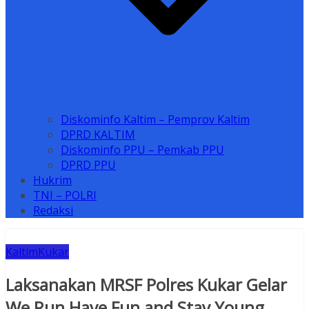
Diskominfo Kaltim – Pemprov Kaltim
DPRD KALTIM
Diskominfo PPU – Pemkab PPU
DPRD PPU
Hukrim
TNI – POLRI
Redaksi
Kaltim
Kukar
Laksanakan MRSF Polres Kukar Gelar
We Run Have Fun and Stay Young