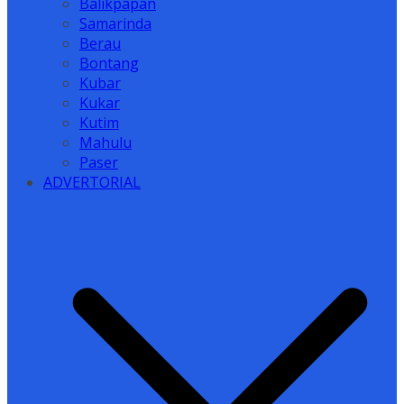
Balikpapan
Samarinda
Berau
Bontang
Kubar
Kukar
Kutim
Mahulu
Paser
ADVERTORIAL