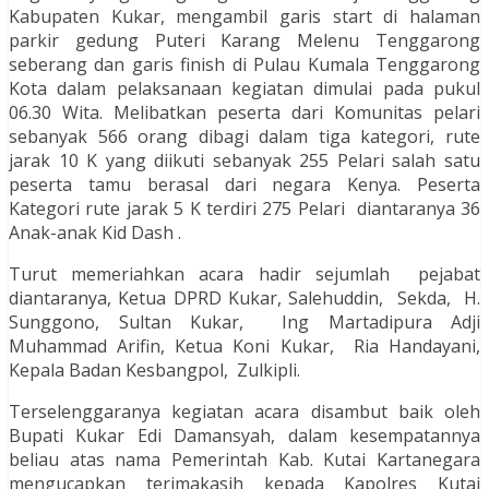
Kabupaten Kukar, mengambil garis start di halaman
parkir gedung Puteri Karang Melenu Tenggarong
seberang dan garis finish di Pulau Kumala Tenggarong
Kota dalam pelaksanaan kegiatan dimulai pada pukul
06.30 Wita. Melibatkan peserta dari Komunitas pelari
sebanyak 566 orang dibagi dalam tiga kategori, rute
jarak 10 K yang diikuti sebanyak 255 Pelari salah satu
peserta tamu berasal dari negara Kenya. Peserta
Kategori rute jarak 5 K terdiri 275 Pelari diantaranya 36
Anak-anak Kid Dash .
Turut memeriahkan acara hadir sejumlah pejabat
diantaranya, Ketua DPRD Kukar, Salehuddin, Sekda, H.
Sunggono, Sultan Kukar, Ing Martadipura Adji
Muhammad Arifin, Ketua Koni Kukar, Ria Handayani,
Kepala Badan Kesbangpol, Zulkipli.
Terselenggaranya kegiatan acara disambut baik oleh
Bupati Kukar Edi Damansyah, dalam kesempatannya
beliau atas nama Pemerintah Kab. Kutai Kartanegara
mengucapkan terimakasih kepada Kapolres Kutai