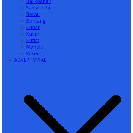
Balikpapan
Samarinda
Berau
Bontang
Kubar
Kukar
Kutim
Mahulu
Paser
ADVERTORIAL