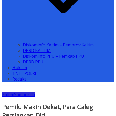
Diskominfo Kaltim – Pemprov Kaltim
DPRD KALTIM
Diskominfo PPU – Pemkab PPU
DPRD PPU
Hukrim
TNI – POLRI
Redaksi
Kaltim
Samarinda
Pemilu Makin Dekat, Para Caleg
Persiapkan Diri