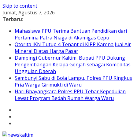
Skip to content
Jumat, Agustus 7, 2026
Terbaru:
Mahasiswa PPU Terima Bantuan Pendidikan dari
Pertamina Patra Niaga di Akamigas Cepu
Otorita IKN Tutup 4 Tenant di KIPP Karena Jual Air
Mineral Diatas Harga Pasar
Dampingi Gubernur Kaltim, Bupati PPU Dukung
Pengembangan Kelapa Genjah sebagai Komoditas
Unggulan Daerah
Sembunyi Sabu di Bola Lampu, Polres PPU Ringkus
Pria Warga Girimukti di Waru
Hari Bhayangkara Polres PPU Tebar Kepedulian
Lewat Program Bedah Rumah Warga Waru